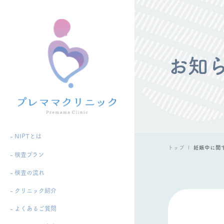
お知
- NIPTとは
トップ
妊娠中に関
- 検査プラン
- 検査の流れ
- クリニック紹介
- よくあるご質問