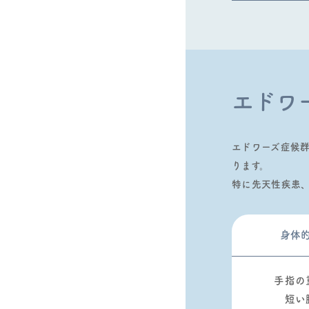
エドワ
エドワーズ症候
ります。
特に先天性疾患
⾝体
⼿指の
短い