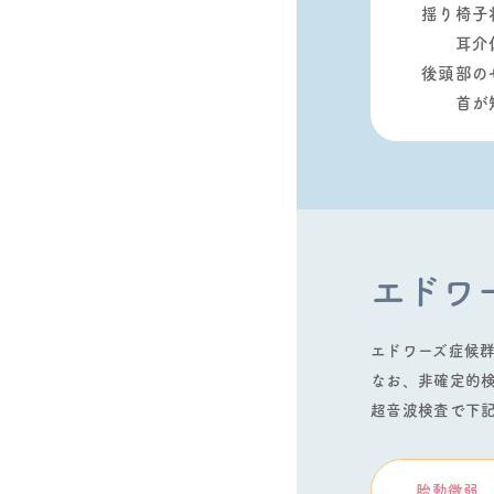
揺り椅⼦
⽿介
後頭部の
⾸が
エドワ
エドワーズ症候
なお、⾮確定的
超⾳波検査で下
胎動微弱、