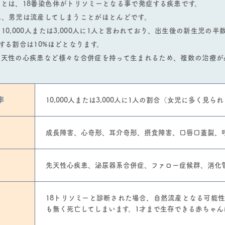
とは、18番染⾊体がトリソミーとなる事で発症する疾患です。
れ、男児は流産してしまうことがほとんどです。
10,000⼈または3,000⼈に1⼈と⾔われており、出⽣後の新⽣児の
する割合は10%ほどとなります。
先天性の⼼疾患など様々な合併症を持って⽣まれるため、複数の治療が
率
10,000人または3,000人に1人の割合
（女児に多く見られ
成長障害、心奇形、耳介奇形、摂食障害、口唇口蓋裂、
症
先天性心疾患、泌尿器系合併症、ファロー症候群、消化
18トリソミーと診断された場合、自然流産となる可能
も無く死亡してしまいます。1才まで生存できる赤ちゃん