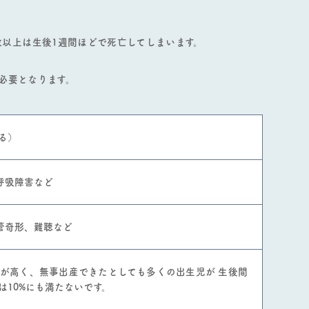
半数以上は⽣後1週間ほどで死亡してしまいます。
必要となります。
る）
呼吸障害など
管奇形、難聴など
性が高く、無事出産できたとしても多くの出生児が 生後間
は10%にも満たないです。