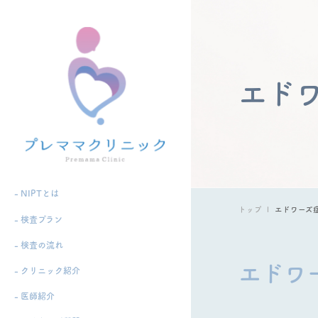
エド
- NIPTとは
トップ
エドワーズ
- 検査プラン
- 検査の流れ
エドワ
- クリニック紹介
- 医師紹介