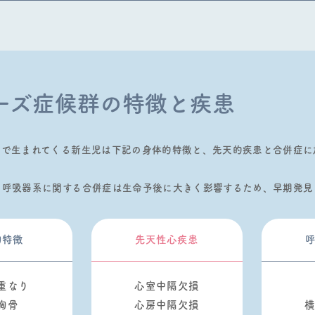
ーズ症候群の特徴と疾患
群で⽣まれてくる新⽣児は下記の⾝体的特徴と、先天的疾患と合併症に
、呼吸器系に関する合併症は⽣命予後に⼤きく影響するため、早期発⾒
的特徴
先天性⼼疾患
重なり
⼼室中隔⽋損
胸⾻
⼼房中隔⽋損