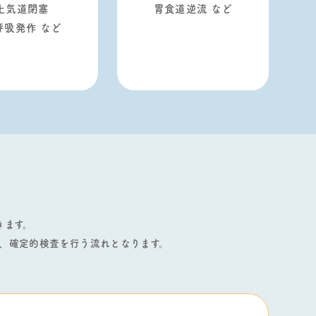
上気道閉塞
胃食道逆流 など
呼吸発作 など
きます。
、確定的検査を⾏う流れとなります。