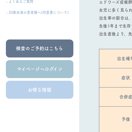
- よくあるご質問
エドワーズ症候群
⼥児に多く⾒ら
- 20歳未満の患者様へ(同意書について)
出⽣率の割合は、
⽣後1年まで⽣存
出⽣直後より、
検査のご予約はこちら
出生確
マイページへログイン
症状
お得な情報
合併
予後