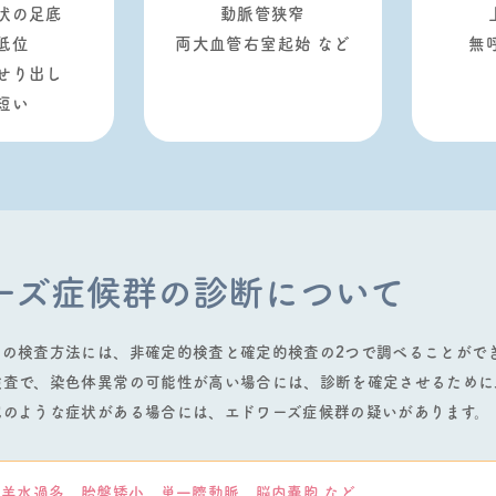
状の足底
動脈管狭窄
低位
両⼤⾎管右室起始 など
無
せり出し
短い
ーズ症候群の
診断について
群の検査⽅法には、⾮確定的検査と確定的検査の2つで調べることがで
検査で、染⾊体異常の可能性が⾼い場合には、診断を確定させるために
記のような症状がある場合には、エドワーズ症候群の疑いがあります。
⽺⽔過多、胎盤矮⼩、単⼀臍動脈、脳内嚢胞 など